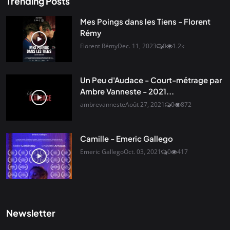
Trending Posts
Mes Poings dans les Tiens - Florent
Rémy
Florent Rémy
Dec. 11, 2023
0
1.2k
Un Peu d'Audace - Court-métrage par
Ambre Vanneste - 2021...
ambrevanneste
Août 27, 2021
0
872
Camille - Emeric Gallego
Emeric Gallego
Oct. 03, 2021
0
417
Newsletter