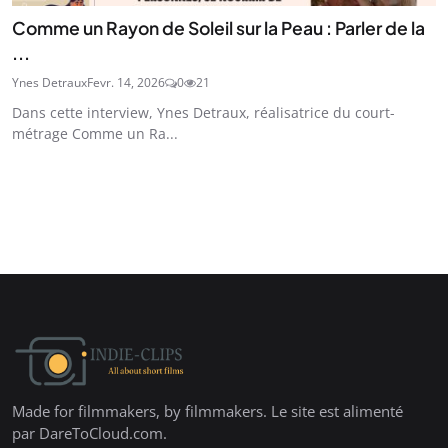
Comme un Rayon de Soleil sur la Peau : Parler de la
...
Ynes Detraux
Fevr. 14, 2026
0
21
Dans cette interview, Ynes Detraux, réalisatrice du court-
métrage Comme un Ra...
Made for filmmakers, by filmmakers. Le site est alimenté
par DareToCloud.com.