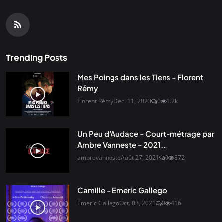
Trending Posts
Mes Poings dans les Tiens - Florent
Rémy
Florent Rémy
Dec. 11, 2023
0
1.2k
Un Peu d'Audace - Court-métrage par
Ambre Vanneste - 2021...
ambrevanneste
Août 27, 2021
0
872
Camille - Emeric Gallego
Emeric Gallego
Oct. 03, 2021
0
416