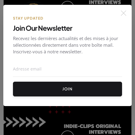
STAY UPDATED
Join Our Newsletter
Recevez les dernières actualités et des mises à jour
sélectionnées directement dans votre boîte mail.
Inscrivez-vous à notre newsletter.
Indie-Clips Original Interview - Donavan Richard
« T...
Donavan Richard
Avr. 01, 2024
0
68
Dans cette interview, nous discutons avec l'artiste et
entrepreneur Donavan R...
JOIN