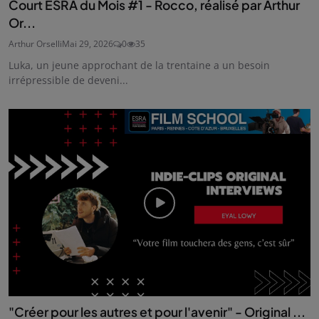
Court ESRA du Mois #1 - Rocco, réalisé par Arthur
Or...
Arthur Orselli
Mai 29, 2026
0
35
Luka, un jeune approchant de la trentaine a un besoin
irrépressible de deveni...
"Créer pour les autres et pour l'avenir" - Original ...