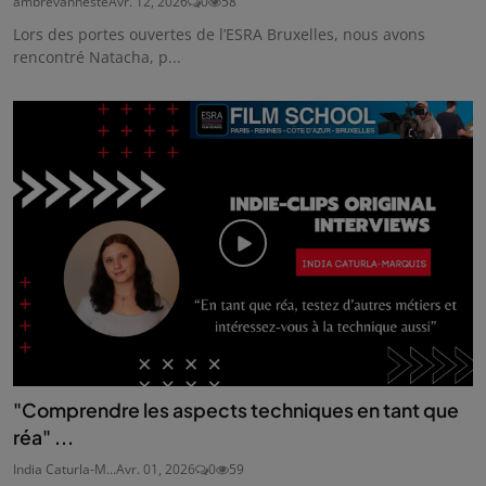
ambrevanneste
Avr. 12, 2026
0
58
Lors des portes ouvertes de l’ESRA Bruxelles, nous avons
rencontré Natacha, p...
"Comprendre les aspects techniques en tant que
réa" ...
India Caturla-M...
Avr. 01, 2026
0
59