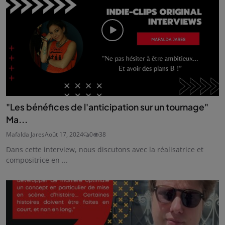
"Les bénéfices de l'anticipation sur un tournage"
Ma...
Mafalda Jares
Août 17, 2024
0
38
Dans cette interview, nous discutons avec la réalisatrice et
compositrice en ...