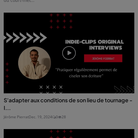
du court-mét...
S'adapter aux conditions de son lieu de tournage -
I...
Jérôme Pierrat
Dec. 19, 2024
0
28