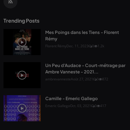
Trending Posts
Mes Poings dans les Tiens - Florent
Rémy
Florent Rémy
Dec. 11, 2023
0
1.2k
Un Peu d'Audace - Court-métrage par
Ambre Vanneste - 2021...
ambrevanneste
Août 27, 2021
0
872
Camille - Emeric Gallego
Emeric Gallego
Oct. 03, 2021
0
417