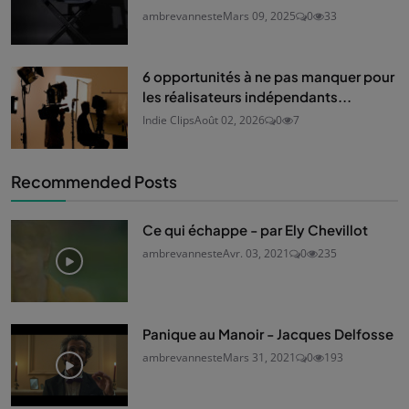
ambrevanneste
Mars 09, 2025
0
33
6 opportunités à ne pas manquer pour
les réalisateurs indépendants...
Indie Clips
Août 02, 2026
0
7
Recommended Posts
Ce qui échappe - par Ely Chevillot
ambrevanneste
Avr. 03, 2021
0
235
Panique au Manoir - Jacques Delfosse
ambrevanneste
Mars 31, 2021
0
193