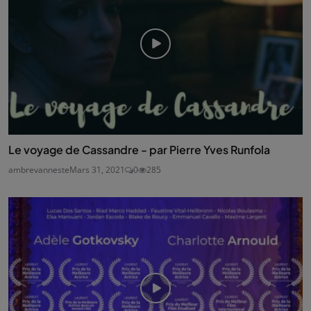
Le voyage de Cassandre - par Pierre Yves Runfola
ambrevanneste
Mars 31, 2021
0
285