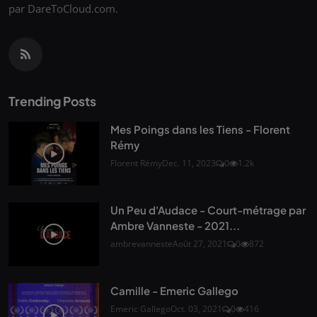
par DareToCloud.com.
Trending Posts
Mes Poings dans les Tiens - Florent
Rémy
Florent Rémy
Dec. 11, 2023
0
1.2k
Un Peu d'Audace - Court-métrage par
Ambre Vanneste - 2021...
ambrevanneste
Août 27, 2021
0
872
Camille - Emeric Gallego
Emeric Gallego
Oct. 03, 2021
0
416