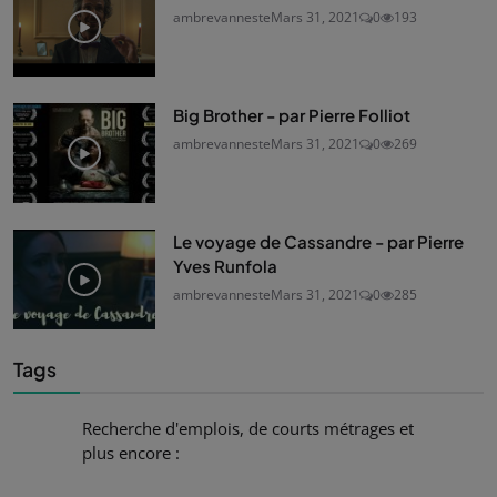
ambrevanneste
Mars 31, 2021
0
193
Big Brother - par Pierre Folliot
ambrevanneste
Mars 31, 2021
0
269
Le voyage de Cassandre - par Pierre
Yves Runfola
ambrevanneste
Mars 31, 2021
0
285
Tags
Recherche d'emplois, de courts métrages et
plus encore :