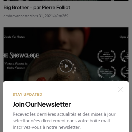
Big Brother - par Pierre Folliot
ambrevanneste
Mars 31, 2021
0
269
STAY UPDATED
Join Our Newsletter
La boule à neige / The Snowglobe - Par Ambre
Recevez les dernières actualités et des mises à jour
Vanneste
sélectionnées directement dans votre boîte mail.
Inscrivez-vous à notre newsletter.
ambrevanneste
Dec. 20, 2024
0
59