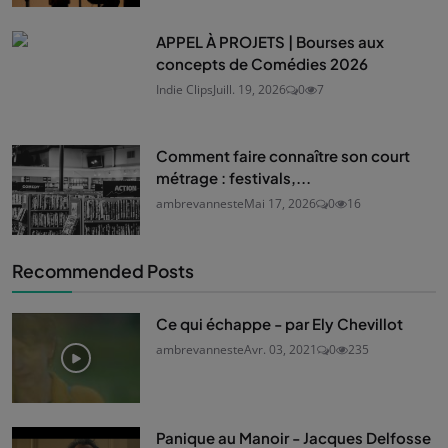
APPEL À PROJETS | Bourses aux
concepts de Comédies 2026
Indie Clips
Juill. 19, 2026
0
7
Comment faire connaître son court
métrage : festivals,...
ambrevanneste
Mai 17, 2026
0
16
Recommended Posts
Ce qui échappe - par Ely Chevillot
ambrevanneste
Avr. 03, 2021
0
235
Panique au Manoir - Jacques Delfosse