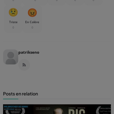
Triste
En Colère
0
0
patrikseno
Posts en relation