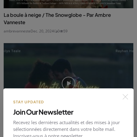
La boule à neige / The Snowglobe - Par Ambre
Vanneste
ambrevanneste
Dec. 20, 2024
0
59
STAY UPDATED
Join Our Newsletter
Recevez les dernières actualités et des mises à jour
sélectionnées directement dans votre boîte mail.
Mots d'Amour - par Ambre Vanneste
Inscrivez-vous à notre newsletter.