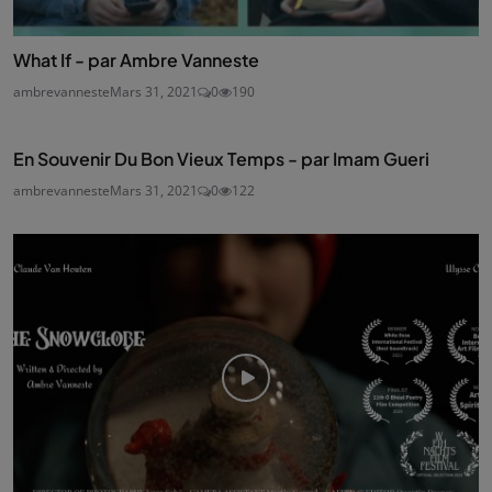
What If - par Ambre Vanneste
ambrevanneste
Mars 31, 2021
0
190
En Souvenir Du Bon Vieux Temps - par Imam Gueri
ambrevanneste
Mars 31, 2021
0
122