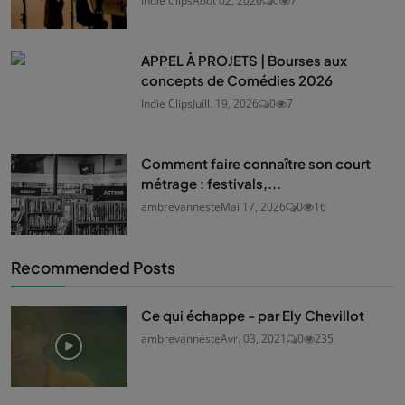
Indie Clips
Août 02, 2026
0
7
APPEL À PROJETS | Bourses aux
concepts de Comédies 2026
Indie Clips
Juill. 19, 2026
0
7
Comment faire connaître son court
métrage : festivals,...
ambrevanneste
Mai 17, 2026
0
16
Recommended Posts
Ce qui échappe - par Ely Chevillot
ambrevanneste
Avr. 03, 2021
0
235