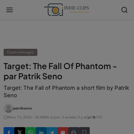
Court-métrages
Target: The Fall Of Phantom -
par Patrik Seno
Target: The Fall of Phantom a short film by Patrik
Seno
patrikseno
Mars 13, 2024 - 18:44
Mis à jour: 2 années Il y a
0
193