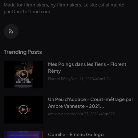
Made for filmmakers, by filmmakers. Le site est alimenté
par DareToCloud.com.
Trending Posts
Mes Poings dans les Tiens - Florent
Rémy
Florent Rémy
Dec. 11, 2023
0
1.2k
Un Peu d'Audace - Court-métrage par
Ambre Vanneste - 2021...
ambrevanneste
Août 27, 2021
0
872
Camille - Emeric Gallego