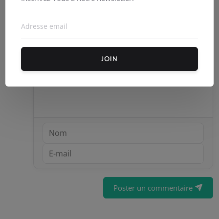
ambrevanneste
Mars 31, 2021
0
217
Commentaires (
0
)
JOIN
Poster un commentaire