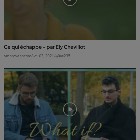
Ce qui échappe - par Ely Chevillot
ambrevanneste
Avr. 03, 2021
0
235