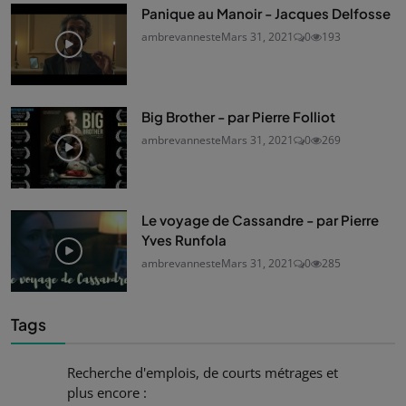
Panique au Manoir - Jacques Delfosse
ambrevanneste
Mars 31, 2021
0
193
Big Brother - par Pierre Folliot
ambrevanneste
Mars 31, 2021
0
269
Le voyage de Cassandre - par Pierre
Yves Runfola
ambrevanneste
Mars 31, 2021
0
285
Tags
Recherche d'emplois, de courts métrages et
plus encore :