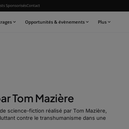
sts Sponsorisés
Contact
trages
Opportunités & évènements
Plus
par Tom Mazière
de science-fiction réalisé par Tom Mazière,
 luttant contre le transhumanisme dans une