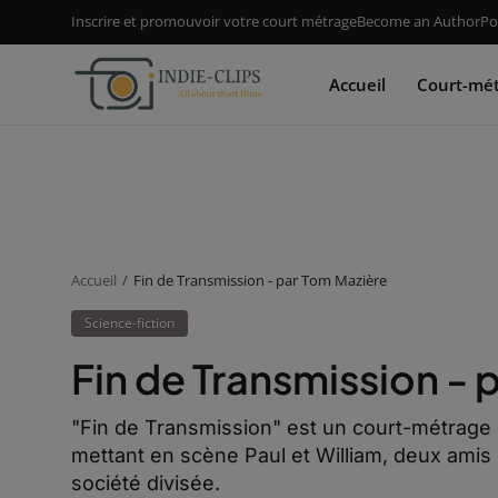
Inscrire et promouvoir votre court métrage
Become an Author
Po
Accueil
Court-mé
Accueil
Fin de Transmission - par Tom Mazière
Science-fiction
Fin de Transmission - 
"Fin de Transmission" est un court-métrage 
mettant en scène Paul et William, deux amis
société divisée.