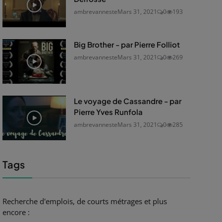
ambrevanneste
Mars 31, 2021
0
193
Big Brother - par Pierre Folliot
ambrevanneste
Mars 31, 2021
0
269
Le voyage de Cassandre - par
Pierre Yves Runfola
ambrevanneste
Mars 31, 2021
0
285
Tags
Recherche d'emplois, de courts métrages et plus
encore :