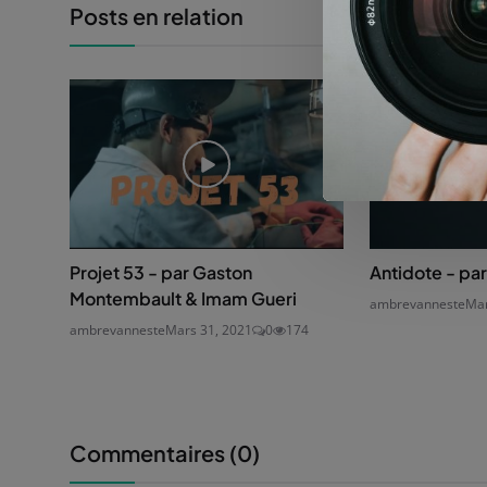
Posts en relation
Projet 53 - par Gaston
Antidote - par
Montembault & Imam Gueri
ambrevanneste
Mar
ambrevanneste
Mars 31, 2021
0
174
Commentaires (
0
)