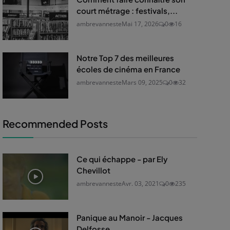
court métrage : festivals,...
ambrevanneste
Mai 17, 2026
0
16
Notre Top 7 des meilleures
écoles de cinéma en France
ambrevanneste
Mars 09, 2025
0
32
Recommended Posts
Ce qui échappe - par Ely
Chevillot
ambrevanneste
Avr. 03, 2021
0
235
Panique au Manoir - Jacques
Delfosse