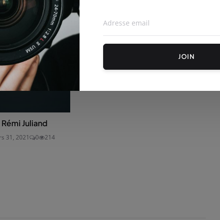
JOIN
 Rémi Juliand
s 31, 2021
0
214