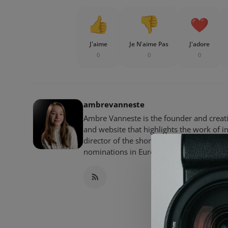
J'aime
Je N'aime Pas
J'adore
0
0
0
ambrevanneste
Ambre Vanneste is the founder and creativ
and website that highlights the work of 
director of the short films "The Perfect 
nominations in European Festivals.