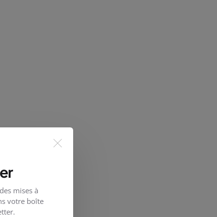
er
 des mises à
s votre boîte
tter.