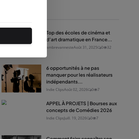
Popular Posts
Top des écoles de cinéma et
d’art dramatique en France...
ambrevanneste
Août 31, 2025
0
32
6 opportunités à ne pas
manquer pour les réalisateurs
indépendants...
Indie Clips
Août 02, 2026
0
7
APPEL À PROJETS | Bourses aux
concepts de Comédies 2026
Indie Clips
Juill. 19, 2026
0
7
Comment faire connaître son