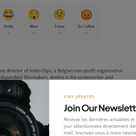
Drôle
Wow
Triste
En Colère
0
0
0
0
e director of Indie-Clips, a Belgian non-profit organisation
independent filmmakers. Ambre is the screenwriter and
Boyfriend List" and "Un Peu d'Audace", having received several
STAY UPDATED
Join Our Newslett
Recevez les dernières actualités et
jour sélectionnées directement dan
mail. Inscrivez-vous à notre newsle