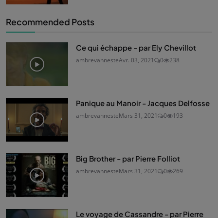
Recommended Posts
Ce qui échappe - par Ely Chevillot
ambrevanneste
Avr. 03, 2021
0
238
Panique au Manoir - Jacques Delfosse
ambrevanneste
Mars 31, 2021
0
193
Big Brother - par Pierre Folliot
ambrevanneste
Mars 31, 2021
0
269
Le voyage de Cassandre - par Pierre