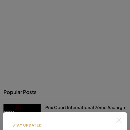
Popular Posts
Prix Court International 7ème Aaaargh
2025 - Romane Eilahtan...
Romane Eilahtan
Jan. 31, 2026
0
31
STAY UPDATED