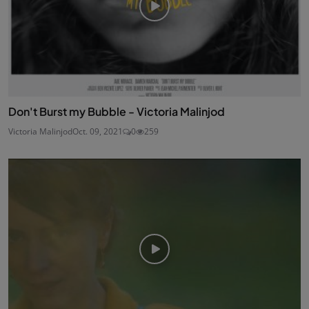
Don't Burst my Bubble - Victoria Malinjod
Victoria Malinjod
Oct. 09, 2021
0
259