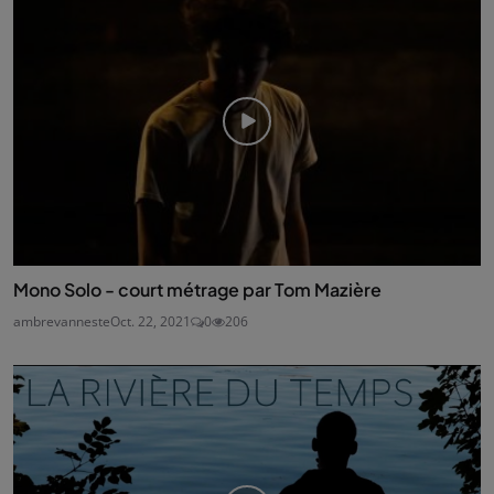
Mono Solo - court métrage par Tom Mazière
ambrevanneste
Oct. 22, 2021
0
206