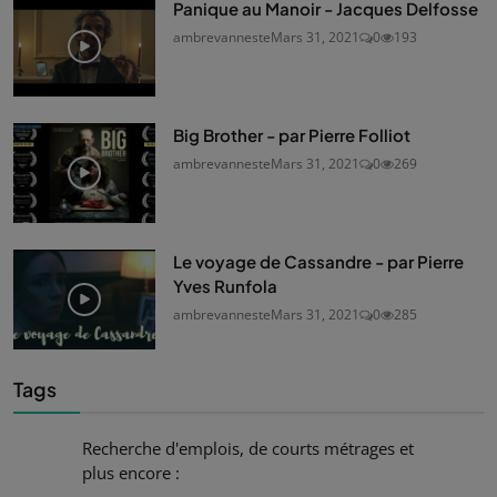
Panique au Manoir - Jacques Delfosse
ambrevanneste
Mars 31, 2021
0
193
Big Brother - par Pierre Folliot
ambrevanneste
Mars 31, 2021
0
269
Le voyage de Cassandre - par Pierre
Yves Runfola
ambrevanneste
Mars 31, 2021
0
285
Tags
Recherche d'emplois, de courts métrages et
plus encore :