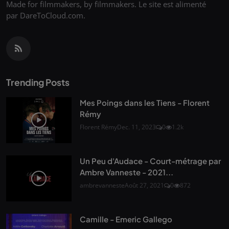
Made for filmmakers, by filmmakers. Le site est alimenté
par DareToCloud.com.
Trending Posts
Mes Poings dans les Tiens - Florent
Rémy
Florent Rémy
Dec. 11, 2023
0
1.2k
Un Peu d'Audace - Court-métrage par
Ambre Vanneste - 2021...
ambrevanneste
Août 27, 2021
0
872
Camille - Emeric Gallego