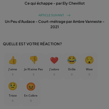
Ce qui échappe - par Ely Chevillot
ARTICLE SUIVANT
Un Peu d'Audace - Court-métrage par Ambre Vanneste -
2021
QUELLE EST VOTRE RÉACTION?
J'aime
Je N'aime Pas
J'adore
Drôle
Wow
0
0
0
0
0
Triste
En Colère
0
0