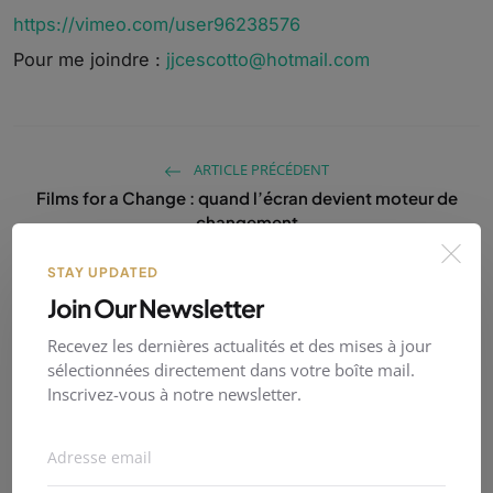
https://vimeo.com/user96238576
Pour me joindre :
jjcescotto@hotmail.com
ARTICLE PRÉCÉDENT
Films for a Change : quand l’écran devient moteur de
changement
ARTICLE SUIVANT
STAY UPDATED
Prix Court International 7ème Aaaargh 2025 - Romane
Join Our Newsletter
Eilahtan "Dévitalisée"
Recevez les dernières actualités et des mises à jour
sélectionnées directement dans votre boîte mail.
Inscrivez-vous à notre newsletter.
QUELLE EST VOTRE RÉACTION?