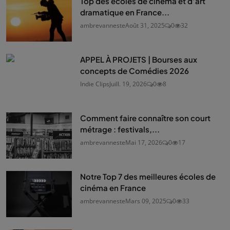
Top des écoles de cinéma et d’art
dramatique en France...
ambrevanneste
Août 31, 2025
0
32
APPEL À PROJETS | Bourses aux
concepts de Comédies 2026
Indie Clips
Juill. 19, 2026
0
8
Comment faire connaître son court
métrage : festivals,...
ambrevanneste
Mai 17, 2026
0
17
Notre Top 7 des meilleures écoles de
cinéma en France
ambrevanneste
Mars 09, 2025
0
33