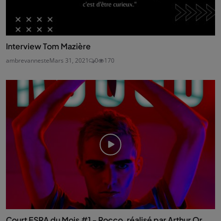
Interview Tom Mazière
ambrevanneste
Mars 31, 2021
0
170
Court ESRA du Mois #1 - Rocco, réalisé par Arthur Or...