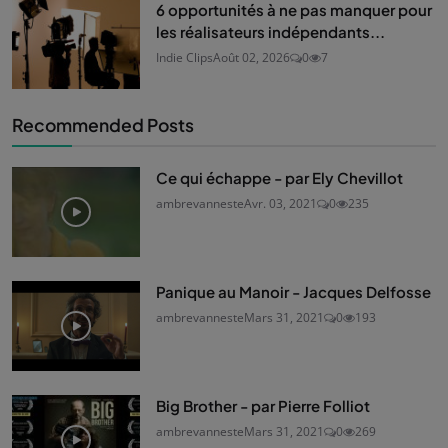
6 opportunités à ne pas manquer pour
les réalisateurs indépendants...
Indie Clips
Août 02, 2026
0
7
Recommended Posts
Ce qui échappe - par Ely Chevillot
ambrevanneste
Avr. 03, 2021
0
235
Panique au Manoir - Jacques Delfosse
ambrevanneste
Mars 31, 2021
0
193
Big Brother - par Pierre Folliot
ambrevanneste
Mars 31, 2021
0
269