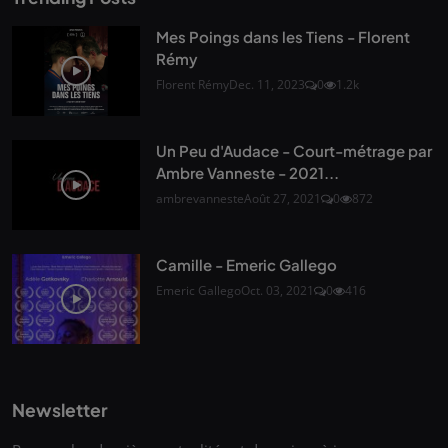
Mes Poings dans les Tiens - Florent
Rémy
Florent Rémy
Dec. 11, 2023
0
1.2k
Un Peu d'Audace - Court-métrage par
Ambre Vanneste - 2021...
ambrevanneste
Août 27, 2021
0
872
Camille - Emeric Gallego
Emeric Gallego
Oct. 03, 2021
0
416
Newsletter