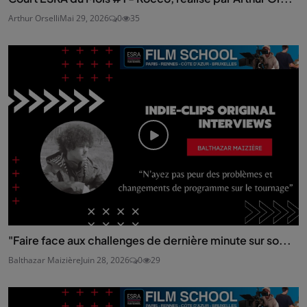
Arthur Orselli
Mai 29, 2026
0
35
"Faire face aux challenges de dernière minute sur so...
Balthazar Maizière
Juin 28, 2026
0
29