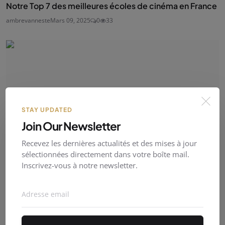
Notre Top 7 des meilleures écoles de cinéma en France
ambrevanneste
Mars 09, 2025
0
33
STAY UPDATED
Join Our Newsletter
Recevez les dernières actualités et des mises à jour
sélectionnées directement dans votre boîte mail.
Inscrivez-vous à notre newsletter.
APPEL À PROJETS | Aide à la création de concept de
s...
Indie Clips
Juin 23, 2026
0
8