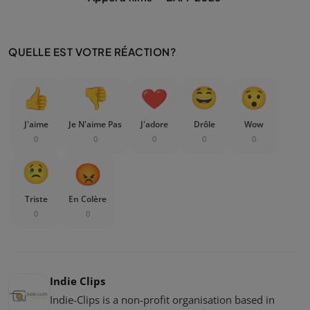
QUELLE EST VOTRE RÉACTION?
J'aime
Je N'aime Pas
J'adore
Drôle
Wow
0
0
0
0
0
Triste
En Colère
0
0
Indie Clips
Indie-Clips is a non-profit organisation based in