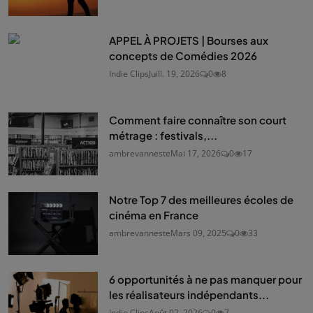
APPEL À PROJETS | Bourses aux
concepts de Comédies 2026
Indie Clips
Juill. 19, 2026
0
8
Comment faire connaître son court
métrage : festivals,...
ambrevanneste
Mai 17, 2026
0
17
Notre Top 7 des meilleures écoles de
cinéma en France
ambrevanneste
Mars 09, 2025
0
33
6 opportunités à ne pas manquer pour
les réalisateurs indépendants...
Indie Clips
Août 02, 2026
0
7