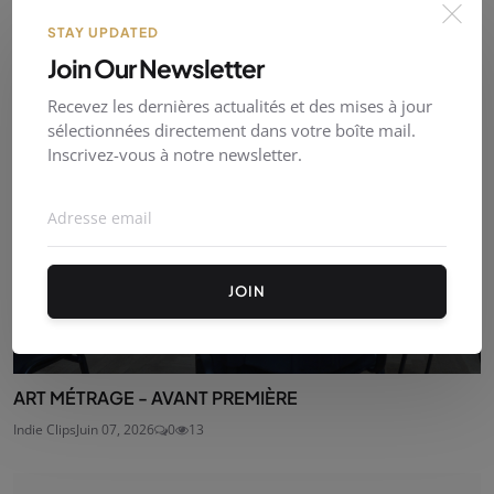
6 opportunités à ne pas manquer pour les réalisateur...
STAY UPDATED
Indie Clips
Août 02, 2026
0
7
Join Our Newsletter
Recevez les dernières actualités et des mises à jour
sélectionnées directement dans votre boîte mail.
Inscrivez-vous à notre newsletter.
JOIN
ART MÉTRAGE - AVANT PREMIÈRE
Indie Clips
Juin 07, 2026
0
13