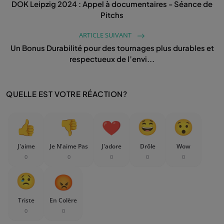
DOK Leipzig 2024 : Appel à documentaires - Séance de
Pitchs
ARTICLE SUIVANT
Un Bonus Durabilité pour des tournages plus durables et
respectueux de l’envi...
QUELLE EST VOTRE RÉACTION?
J'aime
Je N'aime Pas
J'adore
Drôle
Wow
0
0
0
0
0
Triste
En Colère
0
0