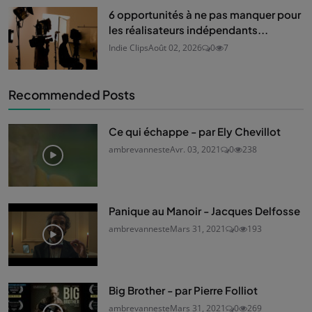
6 opportunités à ne pas manquer pour
les réalisateurs indépendants...
Indie Clips
Août 02, 2026
0
7
Recommended Posts
Ce qui échappe - par Ely Chevillot
ambrevanneste
Avr. 03, 2021
0
238
Panique au Manoir - Jacques Delfosse
ambrevanneste
Mars 31, 2021
0
193
Big Brother - par Pierre Folliot
ambrevanneste
Mars 31, 2021
0
269