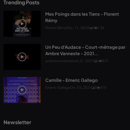
Trending Posts
Mes Poings dans les Tiens - Florent
Rémy
Florent Rémy
Dec. 11, 2023
0
1.2k
Un Peu d'Audace - Court-métrage par
Ambre Vanneste - 2021...
ambrevanneste
Août 27, 2021
0
872
Camille - Emeric Gallego
Emeric Gallego
Oct. 03, 2021
0
419
Newsletter