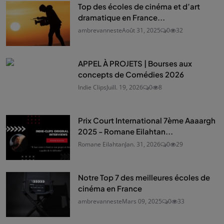
Top des écoles de cinéma et d’art
dramatique en France...
ambrevanneste
Août 31, 2025
0
32
APPEL À PROJETS | Bourses aux
concepts de Comédies 2026
Indie Clips
Juill. 19, 2026
0
8
Prix Court International 7ème Aaaargh
2025 - Romane Eilahtan...
Romane Eilahtan
Jan. 31, 2026
0
29
Notre Top 7 des meilleures écoles de
cinéma en France
ambrevanneste
Mars 09, 2025
0
33