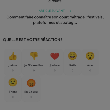
circuits
ARTICLE SUIVANT
Comment faire connaître son court métrage : festivals,
plateformes et stratég...
QUELLE EST VOTRE RÉACTION?
J'aime
Je N'aime Pas
J'adore
Drôle
Wow
0
0
0
0
0
Triste
En Colère
0
0