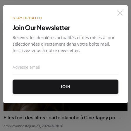
MOIS DU DOC | Proposez votre programmation pour
l'éd...
STAY UPDATED
Indie Clips
Juin 23, 2026
0
5
Join Our Newsletter
Recevez les dernières actualités et des mises à jour
sélectionnées directement dans votre boîte mail.
Inscrivez-vous à notre newsletter.
JOIN
Elles font des films : carte blanche à Cineflagey po...
ambrevanneste
Juin 23, 2026
0
10