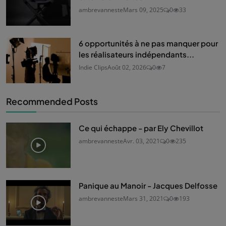
ambrevanneste
Mars 09, 2025
0
33
6 opportunités à ne pas manquer pour
les réalisateurs indépendants...
Indie Clips
Août 02, 2026
0
7
Recommended Posts
Ce qui échappe - par Ely Chevillot
ambrevanneste
Avr. 03, 2021
0
235
Panique au Manoir - Jacques Delfosse
ambrevanneste
Mars 31, 2021
0
193