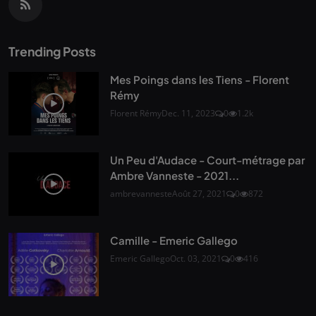
Trending Posts
Mes Poings dans les Tiens - Florent
Rémy
Florent Rémy
Dec. 11, 2023
0
1.2k
Un Peu d'Audace - Court-métrage par
Ambre Vanneste - 2021...
ambrevanneste
Août 27, 2021
0
872
Camille - Emeric Gallego
Emeric Gallego
Oct. 03, 2021
0
416